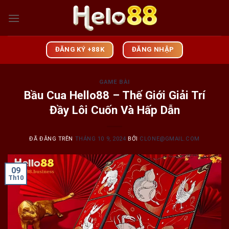
Chuyển
đến
nội
dung
ĐĂNG KÝ +88K
ĐĂNG NHẬP
GAME BÀI
Bầu Cua Hello88 – Thế Giới Giải Trí
Đầy Lôi Cuốn Và Hấp Dẫn
ĐÃ ĐĂNG TRÊN
THÁNG 10 9, 2024
BỞI
CLONE@GMAIL.COM
09
Th10