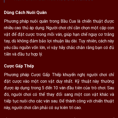
Dùng Cách Nuôi Quân
Phương pháp nuôi quân trong Bầu Cua là chiến thuật được
nhiều cao thủ áp dụng. Người chơi chỉ cần chọn một cặp con
vật để đặt cược trong mỗi ván, giúp hạn chế nguy cơ trắng
tay, dù không đảm bảo lợi nhuận lâu dài. Tuy nhiên, cách này
yêu cầu nguồn vốn lớn, vì vậy hãy chắc chắn rằng bạn có đủ
tiền và đầu tư hợp lý.
Cược Gấp Thếp
Phương pháp Cược Gấp Thếp khuyến nghị người chơi chỉ
đặt cược vào một con vật duy nhất. Kỹ thuật này thường
được áp dụng trong 5 đến 10 ván đầu tiên của trò chơi. Sau
đó, người chơi có thể thay đổi sang một con vật khác và
tiếp tục nuôi cho các ván sau. Để thành công với chiến thuật
này, người chơi cần phải có sự kiên trì cao.