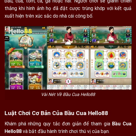
bầu, cua, tôm, cá, gà hoặc nai. Người chơi sẽ giành chiến
thắng khi hình ảnh họ đã đặt cược trùng khớp với kết quả
xuất hiện trên xúc sắc do nhà cái công bố.
Vài Nét Về Bầu Cua Hello88
Luật Chơi Cơ Bản Của Bầu Cua Hello88
Khám phá những quy tắc đơn giản để tham gia
Bầu Cua
Hello88
và bắt đầu hành trình chơi thú vị của bạn.