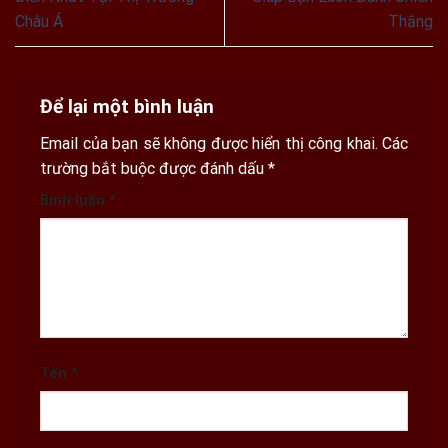
Châu Á
Thắng
Để lại một bình luận
Email của bạn sẽ không được hiển thị công khai.
Các
trường bắt buộc được đánh dấu
*
Bình luận
*
Tên
*