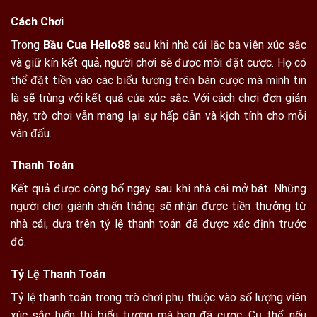
Cách Chơi
Trong
Bầu Cua Hello88
sau khi nhà cái lắc ba viên xúc sắc
và giữ kín kết quả, người chơi sẽ được mời đặt cược. Họ có
thể đặt tiền vào các biểu tượng trên bàn cược mà mình tin
là sẽ trùng với kết quả của xúc sắc. Với cách chơi đơn giản
này, trò chơi vẫn mang lại sự hấp dẫn và kịch tính cho mỗi
ván đấu.
Thanh Toán
Kết quả được công bố ngay sau khi nhà cái mở bát. Những
người chơi giành chiến thắng sẽ nhận được tiền thưởng từ
nhà cái, dựa trên tỷ lệ thanh toán đã được xác định trước
đó.
Tỷ Lệ Thanh Toán
Tỷ lệ thanh toán trong trò chơi phụ thuộc vào số lượng viên
xúc sắc hiển thị biểu tượng mà bạn đã cược. Cụ thể, nếu