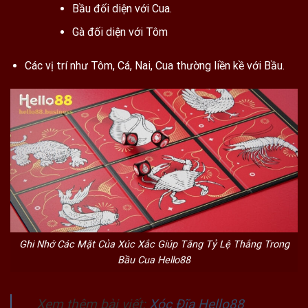
Bầu đối diện với Cua.
Gà đối diện với Tôm
Các vị trí như Tôm, Cá, Nai, Cua thường liền kề với Bầu.
Ghi Nhớ Các Mặt Của Xúc Xắc Giúp Tăng Tỷ Lệ Thắng Trong
Bầu Cua Hello88
Xem thêm bài viết:
Xóc Đĩa Hello88