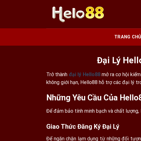
Chuyển
đến
nội
dung
TRANG CH
Đại Lý Hel
Trở thành
đại lý Hello88
mở ra cơ hội kiếm 
không giới hạn, Hello88 hỗ trợ các đại lý t
Những Yêu Cầu Của Hello8
Để đảm bảo tính minh bạch và chất lượng, H
Giao Thức Đăng Ký Đại Lý
Để ngăn chặn lạm dụng từ những đối tượn