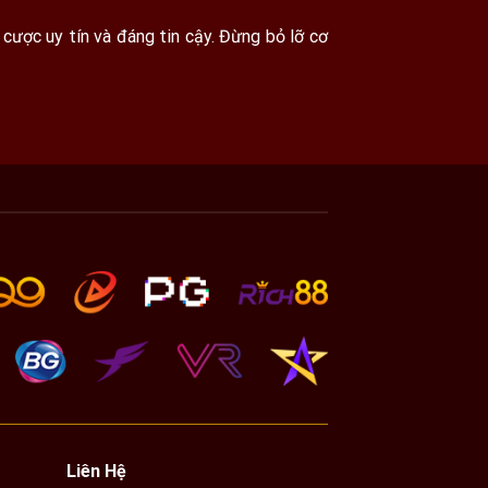
cược uy tín và đáng tin cậy. Đừng bỏ lỡ cơ
Liên Hệ