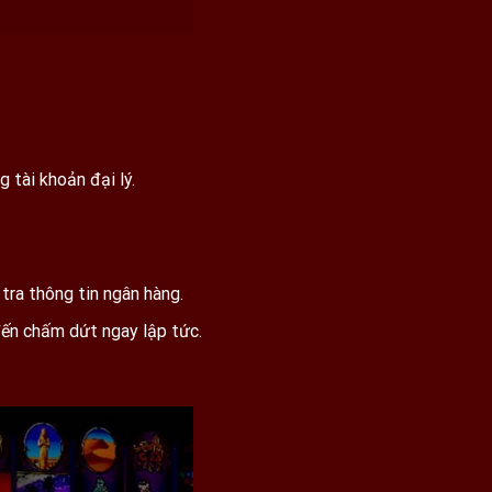
tài khoản đại lý.
tra thông tin ngân hàng.
đến chấm dứt ngay lập tức.