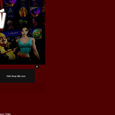
ng lớn.