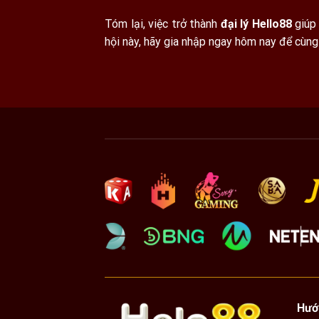
Tóm lại, việc trở thành
đại lý Hello88
giúp 
hội này, hãy gia nhập ngay hôm nay để cùng
Hướ