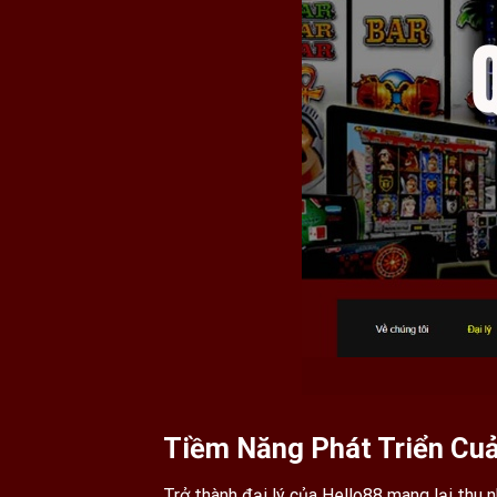
Tiềm Năng Phát Triển Cuả
Trở thành đại lý của Hello88 mang lại thu n