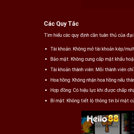
Các Quy Tắc
Tìm hiểu các quy định cần tuân thủ của đại
Tài khoản: Không mở tài khoản kép/mult
Bảo mật
: Không cung cấp mật khẩu hoặc
Tài khoản thành viên
: Mỗi thành viên ch
Hoa hồng
: Không nhận hoa hồng nếu thàn
Hợp đồng
: Có hiệu lực khi được chấp n
Bí mật
: Không tiết lộ thông tin bí mật 