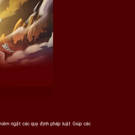
hiêm ngặt các quy định pháp luật. Giúp các