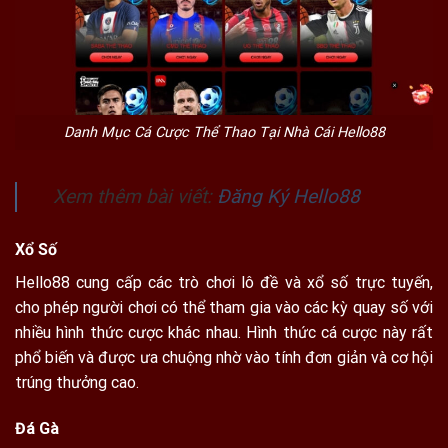
Danh Mục Cá Cược Thể Thao Tại Nhà Cái Hello88
Xem thêm bài viết:
Đăng Ký Hello88
Xổ Số
Hello88 cung cấp các trò chơi lô đề và xổ số trực tuyến,
cho phép người chơi có thể tham gia vào các kỳ quay số với
nhiều hình thức cược khác nhau. Hình thức cá cược này rất
phổ biến và được ưa chuộng nhờ vào tính đơn giản và cơ hội
trúng thưởng cao.
Đá Gà