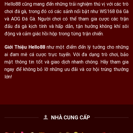
Hello88 cũng mang đến những trải nghiệm thú vị với các trò
chơi đá gà, trong đó có các sảnh nổi bật như WS168 Đá Gà
và AOG Đá Gà. Người chơi có thể tham gia cược các trận
đấu đá gà kịch tính và hấp dẫn, tận hưởng không khí sôi
động và cảm giác hồi hộp trong từng trận chiến.
Giới Thiệu Hello88
như một điểm đến lý tưởng cho những
ai đam mê cá cược trực tuyến. Với đa dạng trò chơi, bảo
mật thông tin tốt và giao dịch nhanh chóng. Hãy tham gia
ngay để không bỏ lỡ những ưu đãi và cơ hội trúng thưởng
lớn!
NHÀ CUNG CẤP