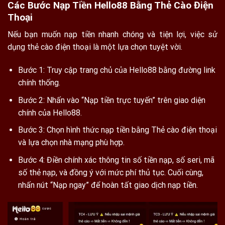
Các Bước Nạp Tiền Hello88 Bằng Thẻ Cào Điện
Thoại
Nếu bạn muốn nạp tiền nhanh chóng và tiện lợi, việc sử
dụng thẻ cào điện thoại là một lựa chọn tuyệt vời.
Bước 1:
Truy cập trang chủ của Hello88 bằng đường link
chính thống.
Bước 2:
Nhấn vào “Nạp tiền trực tuyến” trên giao diện
chính của Hello88.
Bước 3:
Chọn hình thức nạp tiền bằng Thẻ cào điện thoại
và lựa chọn nhà mạng phù hợp.
Bước 4:
Điền chính xác thông tin số tiền nạp, số seri, mã
số thẻ nạp, và đồng ý với mức phí thủ tục. Cuối cùng,
nhấn nút “Nạp ngay” để hoàn tất giao dịch nạp tiền.