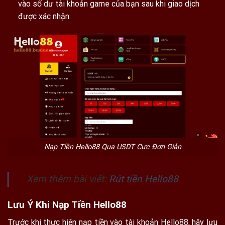
vào số dư tài khoản game của bạn sau khi giao dịch
được xác nhận.
Nạp Tiền Hello88 Qua USDT Cực Đơn Giản
Xem thêm bài viết:
Rút tiền Hello88
Lưu Ý Khi Nạp Tiền Hello88
Trước khi thực hiện nạp tiền vào tài khoản Hello88,
hãy lưu