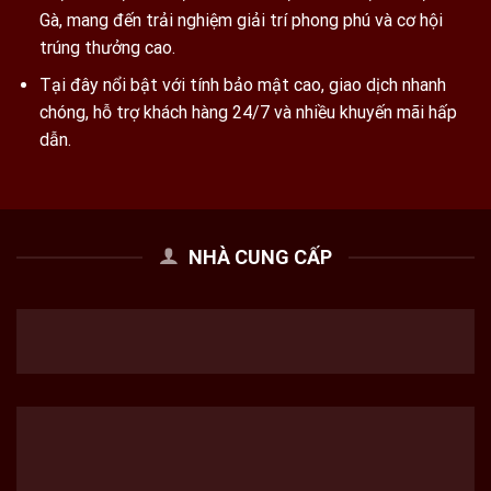
Gà, mang đến trải nghiệm giải trí phong phú và cơ hội
trúng thưởng cao.
Tại đây nổi bật với tính bảo mật cao, giao dịch nhanh
chóng, hỗ trợ khách hàng 24/7 và nhiều khuyến mãi hấp
dẫn.
NHÀ CUNG CẤP