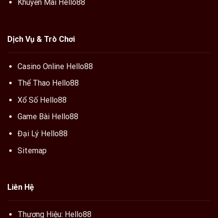
Khuyến Mãi Hello88
Dịch Vụ & Trò Chơi
Casino Online Hello88
Thể Thao Hello88
Xổ Số Hello88
Game Bài Hello88
Đại Lý Hello88
Sitemap
Liên Hệ
Thương Hiệu:
Hello88