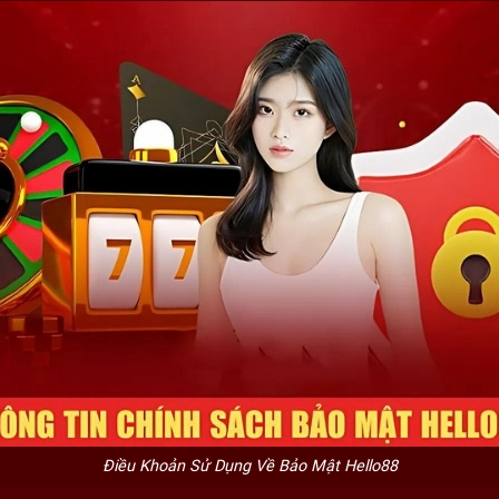
Điều Khoản Sử Dụng Về Bảo Mật Hello88