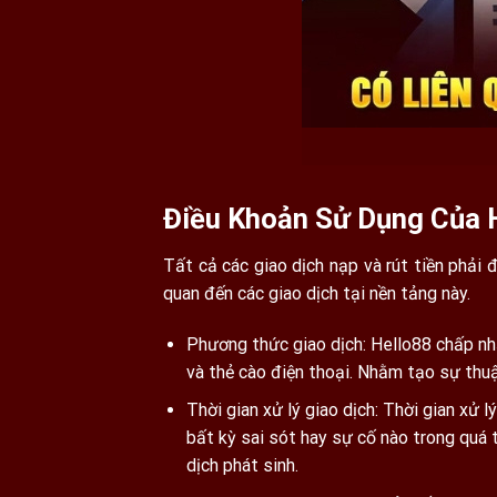
Điều Khoản Sử Dụng Của H
Tất cả các giao dịch nạp và rút tiền phải 
quan đến các giao dịch tại nền tảng này.
Phương thức giao dịch
: Hello88 chấp nh
và thẻ cào điện thoại. Nhằm tạo sự thuậ
Thời gian xử lý giao dịch
: Thời gian xử 
bất kỳ sai sót hay sự cố nào trong quá t
dịch phát sinh.