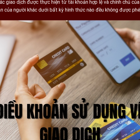
các giao dịch được thực hiện từ tài khoản hợp lệ và chính chủ của
oản của người khác dưới bất kỳ hình thức nào đều không được phé