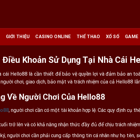
Ủ
GIỚI THIỆU
CASINO ONLINE
THỂ THAO
XỔ SỐ
GAME 
 Điều Khoản Sử Dụng Tại Nhà Cái H
à cái Hello88 là cần thiết để bảo vệ quyền lợi và đảm bảo an toà
 người chơi, giao dịch, bảo mật và trách nhiệm của cả Hello88 lẫn
g Về Người Chơi Của Hello88
lo88
, người chơi cần có một tài khoản hợp lệ. Các quy định cụ th
 tuổi trở lên và có khả năng nhận thức đầy đủ để chịu trách nhiệ
 ký, người chơi cần phải cung cấp thông tin cá nhân như họ tên, 