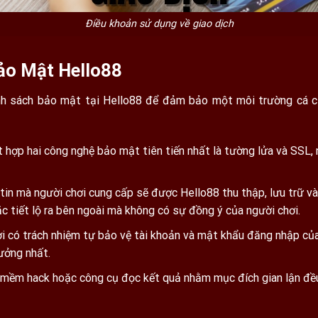
Điều khoản sử dụng về giao dịch
ảo Mật Hello88
nh sách bảo mật tại Hello88 để đảm bảo một môi trường cá cư
t hợp hai công nghệ bảo mật tiên tiến nhất là tường lửa và SSL
 tin mà người chơi cung cấp sẽ được Hello88 thu thập, lưu trữ 
c tiết lộ ra bên ngoài mà không có sự đồng ý của người chơi.
ơi có trách nhiệm tự bảo vệ tài khoản và mật khẩu đăng nhập của
tưởng nhất.
n mềm hack hoặc công cụ đọc kết quả nhằm mục đích gian lận đề