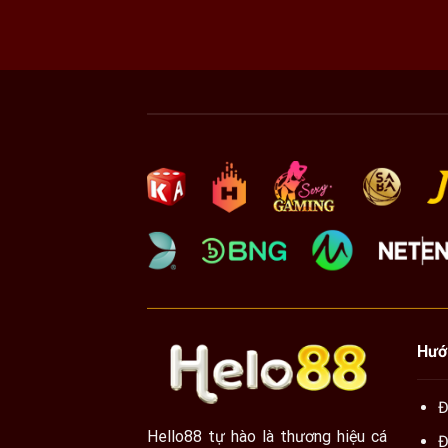
Hướ
Đ
Hello88
tự hào là thương hiệu cá
Đ