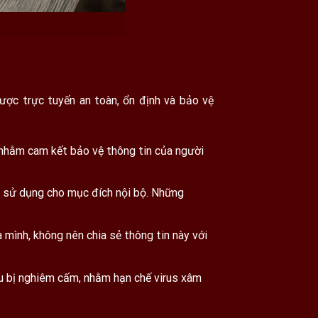
ợc trực tuyến an toàn, ổn định và bảo vệ
, nhằm cam kết bảo vệ thông tin của người
và sử dụng cho mục đích nội bộ. Những
 mình, không nên chia sẻ thông tin này với
u bị nghiêm cấm, nhằm hạn chế virus xâm